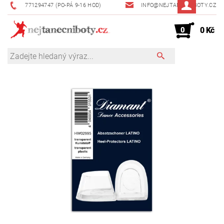
771294747 (PO-PÁ 9-16 HOD)
INFO@NEJTANECNIBOTY.CZ
0
0 Kč