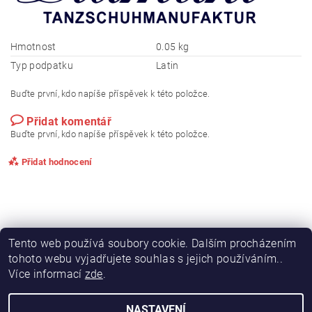
Hmotnost
0.05 kg
Typ podpatku
Latin
Buďte první, kdo napíše příspěvek k této položce.
Přidat komentář
Buďte první, kdo napíše příspěvek k této položce.
Přidat hodnocení
Tento web používá soubory cookie. Dalším procházením
tohoto webu vyjadřujete souhlas s jejich používáním..
Více informací
zde
.
NASTAVENÍ