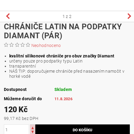
1
z 2
CHRÁNIČE LATIN NA PODPATKY
DIAMANT (PÁR)
Neohodnoceno
kvalitní silikonové chrániče
pro obuv značky Diamant
určeny pouze pro podpatky typu Latin
transparentní
NÁŠ TIP: doporučujeme chrániče před nasazením namočit v
horké vodě
Dostupnost
Skladem
Můžeme doručit do
11.8.2026
120 Kč
99,17 Kč bez DPH