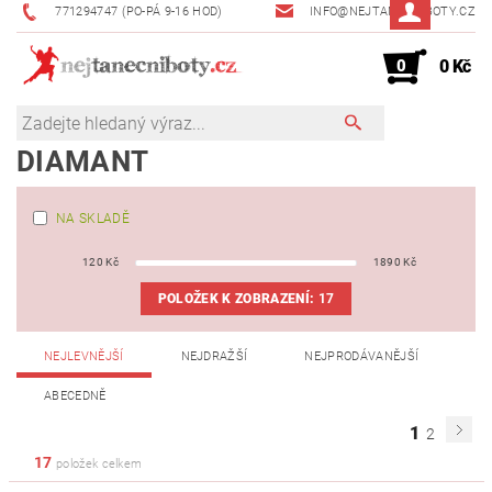
771294747 (PO-PÁ 9-16 HOD)
INFO@NEJTANECNIBOTY.CZ
0
0 Kč
DIAMANT
NA SKLADĚ
120
Kč
1890
Kč
POLOŽEK K ZOBRAZENÍ:
17
NEJLEVNĚJŠÍ
NEJDRAŽŠÍ
NEJPRODÁVANĚJŠÍ
ABECEDNĚ
1
2
17
položek celkem