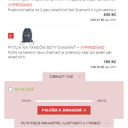
VYPRODÁNO
Praktická taška na 2 páry tanečních bot Diamant s vyjímatelnou...
430 Kč
355,37 Kč
bez DPH
3.
PYTLÍK NA TANEČNÍ BOTY DIAMANT
–
VYPRODÁNO
Pytlík na taneční obuv Diamant je praktický obal pro jeden pár
tanečních...
180 Kč
148,76 Kč
bez DPH
ZOBRAZIT VÍCE
NA SKLADĚ
100
Kč
430
Kč
POLOŽEK K ZOBRAZENÍ:
4
FILTR PODLE PARAMETRŮ, VLASTNOSTÍ A VÝROBCŮ