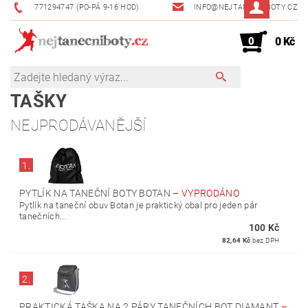
771294747 (PO-PÁ 9-16 HOD)
INFO@NEJTANECNIBOTY.CZ
0
0 Kč
TAŠKY
NEJPRODÁVANĚJŠÍ
1.
PYTLÍK NA TANEČNÍ BOTY BOTAN
–
VYPRODÁNO
Pytlík na taneční obuv Botan je praktický obal pro jeden pár
tanečních...
100 Kč
82,64 Kč
bez DPH
2.
PRAKTICKÁ TAŠKA NA 2 PÁRY TANEČNÍCH BOT DIAMANT
–