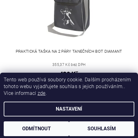
PRAKTICKÁ TAŠKA NA 2 PÁRY TANEČNÍCH BOT DIAMANT
355,37 Kč bez DPH
430 Kč
Tento web používá soubory cookie. Dalším procházením
tohoto webu vyjadřujete souhlas s jejich používáním..
Více informací
zde
.
NASTAVENÍ
Upravit nastavení cookies
2026 © nejtanecniboty.cz, všechna práva vyhrazena
Vytvořil Shoptet
ODMÍTNOUT
SOUHLASÍM