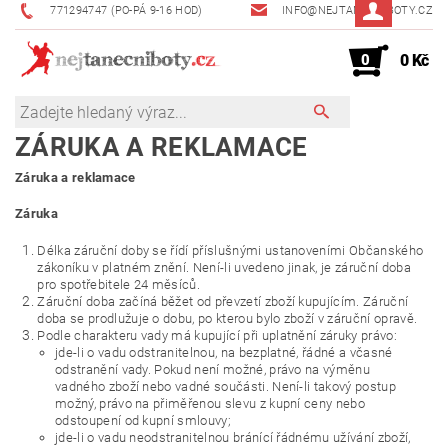
771294747 (PO-PÁ 9-16 HOD)
INFO@NEJTANECNIBOTY.CZ
0
0 Kč
ZÁRUKA A REKLAMACE
Záruka a reklamace
Záruka
Délka záruční doby se řídí příslušnými ustanoveními Občanského
zákoníku v platném znění. Není-li uvedeno jinak, je záruční doba
pro spotřebitele 24 měsíců.
Záruční doba začíná běžet od převzetí zboží kupujícím. Záruční
doba se prodlužuje o dobu, po kterou bylo zboží v záruční opravě.
Podle charakteru vady má kupující při uplatnění záruky právo:
jde-li o vadu odstranitelnou, na bezplatné, řádné a včasné
odstranění vady. Pokud není možné, právo na výměnu
vadného zboží nebo vadné součásti. Není-li takový postup
možný, právo na přiměřenou slevu z kupní ceny nebo
odstoupení od kupní smlouvy;
jde-li o vadu neodstranitelnou bránící řádnému užívání zboží,