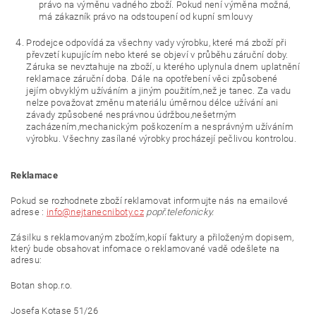
právo na výměnu vadného zboží. Pokud není výměna možná,
má zákazník právo na odstoupení od kupní smlouvy
Prodejce odpovídá za všechny vady výrobku, které má zboží při
převzetí kupujícím nebo které se objeví v průběhu záruční doby.
Záruka se nevztahuje na zboží, u kterého uplynula dnem uplatnění
reklamace záruční doba. Dále na opotřebení věci způsobené
jejím obvyklým užíváním a jiným použitím,než je tanec. Za vadu
nelze považovat změnu materiálu úměrnou délce užívání ani
závady způsobené nesprávnou údržbou,nešetrným
zacházením,mechanickým poškozením a nesprávným užíváním
výrobku. Všechny zasílané výrobky procházejí pečlivou kontrolou.
Reklamace
Pokud se rozhodnete zboží reklamovat informujte nás na emailové
adrese :
info@nejtanecniboty.cz
popř.telefonicky.
Zásilku s reklamovaným zbožím,kopií faktury a přiloženým dopisem,
který bude obsahovat infomace o reklamované vadě odešlete na
adresu:
Botan shop.r.o.
Josefa Kotase 51/26