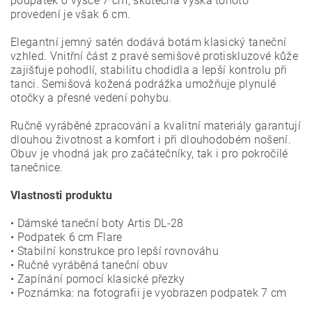
podpatek o výšce 7 cm, skutečná výška tohoto
provedení je však 6 cm.
Elegantní jemný satén dodává botám klasický taneční
vzhled. Vnitřní část z pravé semišové protiskluzové kůže
zajišťuje pohodlí, stabilitu chodidla a lepší kontrolu při
tanci. Semišová kožená podrážka umožňuje plynulé
otočky a přesné vedení pohybu.
Ručně vyráběné zpracování a kvalitní materiály garantují
dlouhou životnost a komfort i při dlouhodobém nošení.
Obuv je vhodná jak pro začátečníky, tak i pro pokročilé
tanečnice.
Vlastnosti produktu
• Dámské taneční boty Artis DL-28
• Podpatek 6 cm Flare
• Stabilní konstrukce pro lepší rovnováhu
• Ručně vyráběná taneční obuv
• Zapínání pomocí klasické přezky
• Poznámka: na fotografii je vyobrazen podpatek 7 cm