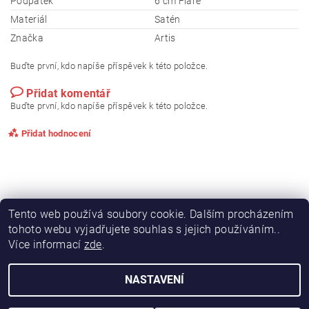
Podpatek
6 cm Flare
Materiál
Satén
Značka
Artis
Buďte první, kdo napíše příspěvek k této položce.
Přidat komentář
Buďte první, kdo napíše příspěvek k této položce.
Přidat hodnocení
Tento web používá soubory cookie. Dalším procházením
tohoto webu vyjadřujete souhlas s jejich používáním..
Více informací
zde
.
NASTAVENÍ
Upravit nastavení cookies
2026 © nejtanecniboty.cz, všechna práva vyhrazena