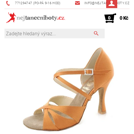
771294747 (PO-PÁ 9-16 HOD)
INFO@NEJTANECNIBOTY.CZ
0
0 Kč