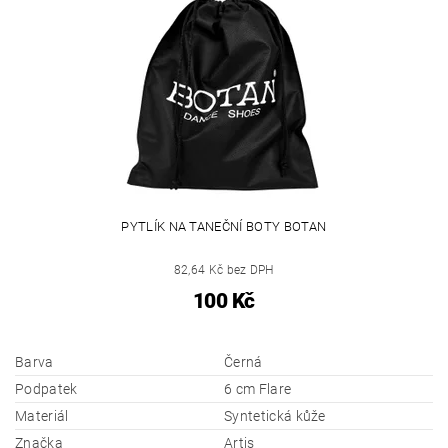
PYTLÍK NA TANEČNÍ BOTY BOTAN
82,64 Kč bez DPH
100 Kč
Barva
Černá
Podpatek
6 cm Flare
Materiál
Syntetická kůže
Značka
Artis