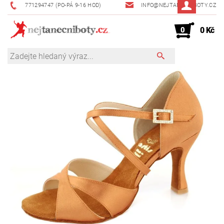
771294747 (PO-PÁ 9-16 HOD)
INFO@NEJTANECNIBOTY.CZ
0
0 Kč