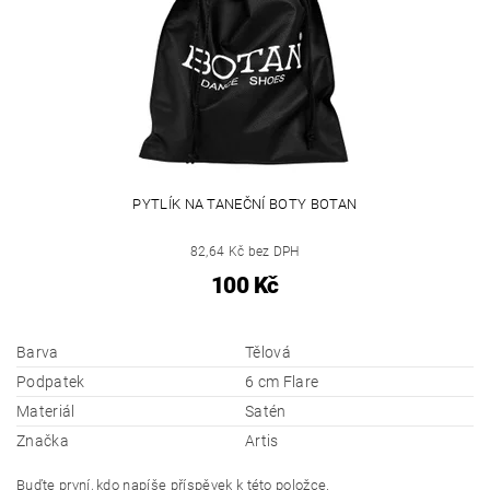
PYTLÍK NA TANEČNÍ BOTY BOTAN
82,64 Kč bez DPH
100 Kč
Barva
Tělová
Podpatek
6 cm Flare
Materiál
Satén
Značka
Artis
Buďte první, kdo napíše příspěvek k této položce.