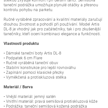
stélkou zvyšuje komfort i při delším tanci. Semišová
taneční podrážka umožňuje plynulé otáčky a přesnou
kontrolu pohybu na parketu.
Ručně vyráběné zpracování a kvalitní materiály zaručují
dlouhou životnost a pohodlí při používání. Model Artis
DL-8 je vhodný jak pro začátečníky, tak i pro zkušenější
tanečníky, kteří ocení kombinaci elegance a funkčnosti.
Vlastnosti produktu
• Dámské taneční boty Artis DL-8
• Podpatek 6 cm Flare
• Ručně vyráběná taneční obuv
• Stabilní konstrukce pro lepší rovnováhu
• Zapínání pomocí klasické přezky
• Vyměkčená a protiskluzová stélka
Materiál / Barva
• Vnější materiál: jemný satén
• Vnitřní materiál: pravá semišová protiskluzová kůže
• Podrážka: taneční semišová kožená podrážka