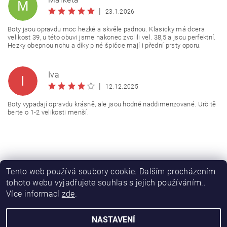
M
|
23.1.2026
Boty jsou opravdu moc hezké a skvěle padnou. Klasicky má dcera
velikost 39, u této obuvi jsme nakonec zvolili vel. 38,5 a jsou perfektní.
Hezky obepnou nohu a díky plné špičce mají i přední prsty oporu.
Iva
I
|
12.12.2025
Boty vypadají opravdu krásně, ale jsou hodně naddimenzované. Určitě
berte o 1-2 velikosti menší.
Tento web používá soubory cookie. Dalším procházením
tohoto webu vyjadřujete souhlas s jejich používáním..
Více informací
zde
.
NASTAVENÍ