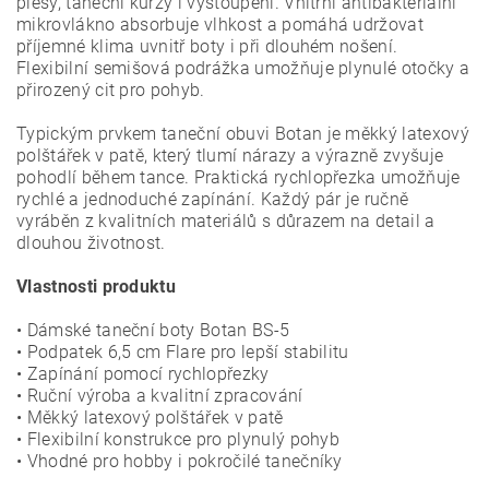
plesy, taneční kurzy i vystoupení. Vnitřní antibakteriální
mikrovlákno absorbuje vlhkost a pomáhá udržovat
příjemné klima uvnitř boty i při dlouhém nošení.
Flexibilní semišová podrážka umožňuje plynulé otočky a
přirozený cit pro pohyb.
Typickým prvkem taneční obuvi Botan je měkký latexový
polštářek v patě, který tlumí nárazy a výrazně zvyšuje
pohodlí během tance. Praktická rychlopřezka umožňuje
rychlé a jednoduché zapínání. Každý pár je ručně
vyráběn z kvalitních materiálů s důrazem na detail a
dlouhou životnost.
Vlastnosti produktu
• Dámské taneční boty Botan BS-5
• Podpatek 6,5 cm Flare pro lepší stabilitu
• Zapínání pomocí rychlopřezky
• Ruční výroba a kvalitní zpracování
• Měkký latexový polštářek v patě
• Flexibilní konstrukce pro plynulý pohyb
• Vhodné pro hobby i pokročilé tanečníky