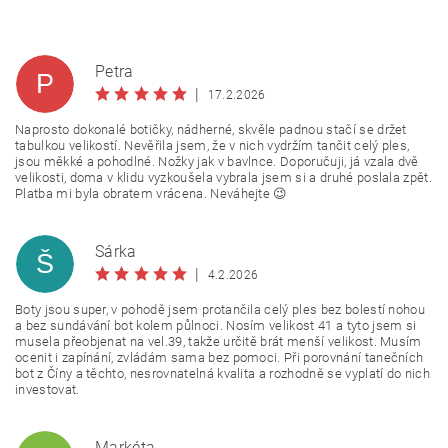
Petra
P
|
17.2.2026
Naprosto dokonalé botičky, nádherné, skvěle padnou stačí se držet
tabulkou velikostí. Nevěřila jsem, že v nich vydržím tančit celý ples,
jsou měkké a pohodlné. Nožky jak v bavlnce. Doporučuji, já vzala dvě
velikosti, doma v klidu vyzkoušela vybrala jsem si a druhé poslala zpět.
Platba mi byla obratem vrácena. Neváhejte 😉
Šárka
Š
|
4.2.2026
Boty jsou super, v pohodě jsem protančila celý ples bez bolestí nohou
a bez sundávání bot kolem půlnoci. Nosím velikost 41 a tyto jsem si
musela přeobjenat na vel.39, takže určitě brát menší velikost. Musím
ocenit i zapínání, zvládám sama bez pomoci. Při porovnání tanečních
bot z Číny a těchto, nesrovnatelná kvalita a rozhodně se vyplatí do nich
investovat.
Markéta