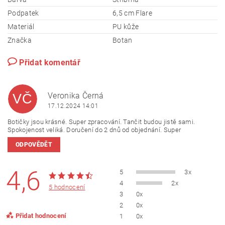
Podpatek
6,5 cm Flare
Materiál
PU kůže
Značka
Botan
Přidat komentář
Veronika Černá
VČ
17.12.2024 14:01
Botičky jsou krásné. Super zpracování. Tančit budou jistě sami.
Spokojenost veliká. Doručení do 2 dnů od objednání. Super
ODPOVĚDĚT
4,6
5
3x
4
2x
5 hodnocení
3
0x
2
0x
Přidat hodnocení
1
0x