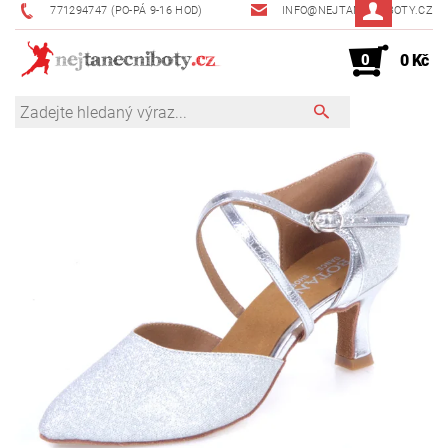
771294747 (PO-PÁ 9-16 HOD)
INFO@NEJTANECNIBOTY.CZ
0
0 Kč