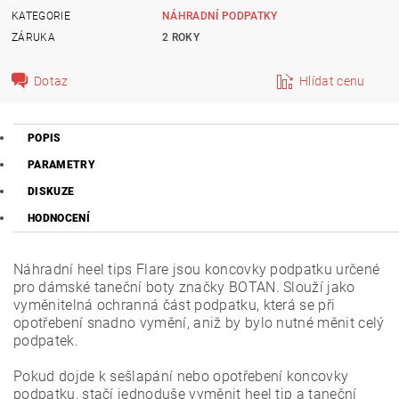
KATEGORIE
NÁHRADNÍ PODPATKY
ZÁRUKA
2 ROKY
Dotaz
Hlídat cenu
POPIS
PARAMETRY
DISKUZE
HODNOCENÍ
Náhradní heel tips Flare jsou koncovky podpatku určené
pro dámské taneční boty značky BOTAN. Slouží jako
vyměnitelná ochranná část podpatku, která se při
opotřebení snadno vymění, aniž by bylo nutné měnit celý
podpatek.
Pokud dojde k sešlapání nebo opotřebení koncovky
podpatku, stačí jednoduše vyměnit heel tip a taneční