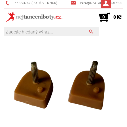
771294747 (PO-PÁ 9-16 HOD)
INFO@NEJTANECNIBOTY.CZ
0
0 Kč