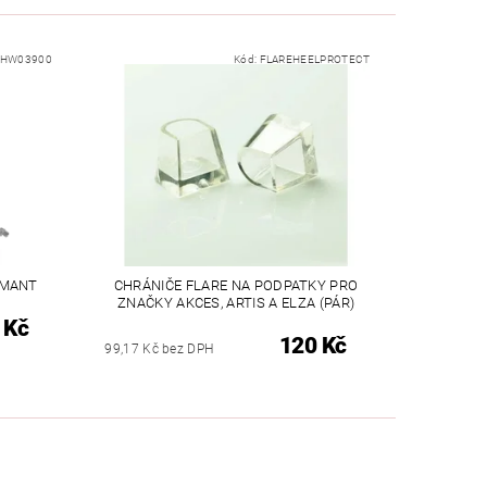
HW03900
Kód:
FLAREHEELPROTECT
AMANT
CHRÁNIČE FLARE NA PODPATKY PRO
ZNAČKY AKCES, ARTIS A ELZA (PÁR)
 Kč
120 Kč
99,17 Kč bez DPH