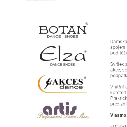
Dámská 
spojení
pod těž
Svršek 
akce, so
podpatky
Vnitřní
komfort
Praktic
precizn
Vlastno
• Dámsk