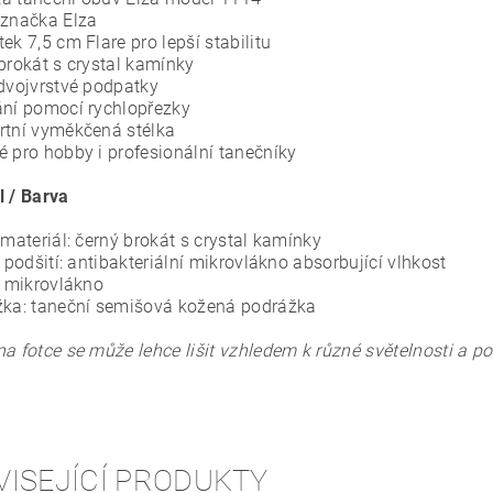
 značka Elza
ek 7,5 cm Flare pro lepší stabilitu
 brokát s crystal kamínky
 dvojvrstvé podpatky
ání pomocí rychlopřezky
rtní vyměkčená stélka
é pro hobby i profesionální tanečníky
l / Barva
 materiál: černý brokát s crystal kamínky
í podšití: antibakteriální mikrovlákno absorbující vlhkost
: mikrovlákno
žka: taneční semišová kožená podrážka
na fotce se může lehce lišit vzhledem k různé světelnosti a p
VISEJÍCÍ PRODUKTY