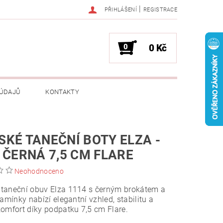
|
PŘIHLÁŠENÍ
REGISTRACE
0
0 Kč
 ÚDAJŮ
KONTAKTY
KÉ TANEČNÍ BOTY ELZA -
 ČERNÁ 7,5 CM FLARE
Neohodnoceno
taneční obuv Elza 1114 s černým brokátem a
kamínky nabízí elegantní vzhled, stabilitu a
omfort díky podpatku 7,5 cm Flare.