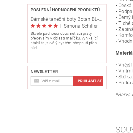
• Česká
POSLEDNÍ HODNOCENÍ PRODUKTŮ
• Podpat
• Černý
Dámské taneční boty Botan BL-8 stříbrná 6,5 cm Flare
• Tiché
|
Simona Schiller
• Zapín
Skvěle padnoucí obuv, netlačí prsty,
• Komfo
především v oblasti malíčku, vynikající
• Vhodn
stabilita, skvělý systém obepnutí přes
nárt.
Materiá
• Vnější
• Vnitřn
NEWSLETTER
• Stélka
• Podrá
*Barva 
SOU