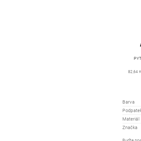
PYT
82,64 
Barva
Podpate
Materiál
Značka
Buďte prvn