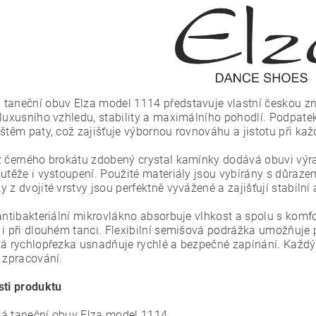
taneční obuv Elza model 1114 představuje vlastní českou zna
 luxusního vzhledu, stability a maximálního pohodlí. Podpatek
ištěm paty, což zajišťuje výbornou rovnováhu a jistotu při k
z černého brokátu zdobený crystal kamínky dodává obuvi výr
utěže i vystoupení. Použité materiály jsou vybírány s důrazem
 z dvojité vrstvy jsou perfektně vyvážené a zajišťují stabiln
 antibakteriální mikrovlákno absorbuje vlhkost a spolu s kom
 i při dlouhém tanci. Flexibilní semišová podrážka umožňuje p
ká rychlopřezka usnadňuje rychlé a bezpečné zapínání. Každý 
í zpracování.
sti produktu
á taneční obuv Elza model 1114