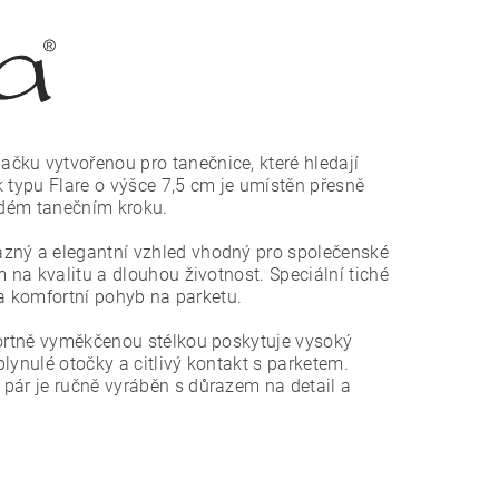
čku vytvořenou pro tanečnice, které hledají
 typu Flare o výšce 7,5 cm je umístěn přesně
aždém tanečním kroku.
azný a elegantní vzhled vhodný pro společenské
 na kvalitu a dlouhou životnost. Speciální tiché
í a komfortní pohyb na parketu.
fortně vyměkčenou stélkou poskytuje vysoký
lynulé otočky a citlivý kontakt s parketem.
pár je ručně vyráběn s důrazem na detail a