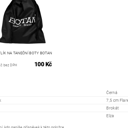
LÍK NA TANEČNÍ BOTY BOTAN
100 Kč
Kč bez DPH
Černá
k
7,5 cm Flar
Brokát
Elza
í, kdo napíše příspěvek k této položce.