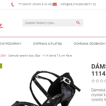
771294747 (PO-PÁ 9-16 HOD)
INFO@NEJTANECNIBOTY.CZ
DNÍ PODMÍNKY
DOPRAVA A PLATBA
OCHRANA OSOBNÍCH
ADEM
Dámské taneční boty Elza - 1114 černá 7,5 cm Flare
DÁMS
A
1114
Dámská 
crystal 
vysoký k