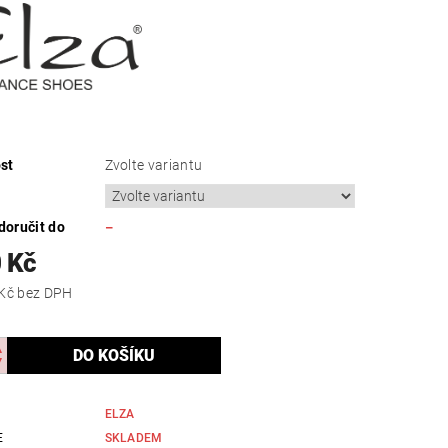
st
Zvolte variantu
oručit do
–
 Kč
1 975,21 Kč bez DPH
ELZA
E
SKLADEM