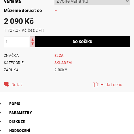
Varianta
Můžeme doručit do
–
2 090 Kč
1 727,27 Kč bez DPH
ZNAČKA
ELZA
KATEGORIE
SKLADEM
ZÁRUKA
2 ROKY
Dotaz
Hlídat cenu
POPIS
PARAMETRY
DISKUZE
HODNOCENÍ