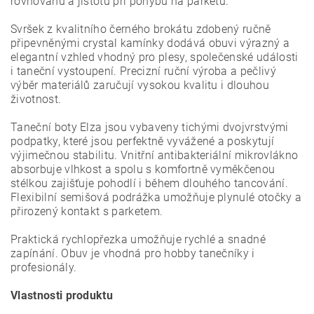
rovnováhu a jistotu při pohybu na parketu.
Svršek z kvalitního černého brokátu zdobený ručně
připevněnými crystal kamínky dodává obuvi výrazný a
elegantní vzhled vhodný pro plesy, společenské události
i taneční vystoupení. Precizní ruční výroba a pečlivý
výběr materiálů zaručují vysokou kvalitu i dlouhou
životnost.
Taneční boty Elza jsou vybaveny tichými dvojvrstvými
podpatky, které jsou perfektně vyvážené a poskytují
výjimečnou stabilitu. Vnitřní antibakteriální mikrovlákno
absorbuje vlhkost a spolu s komfortně vyměkčenou
stélkou zajišťuje pohodlí i během dlouhého tancování.
Flexibilní semišová podrážka umožňuje plynulé otočky a
přirozený kontakt s parketem.
Praktická rychlopřezka umožňuje rychlé a snadné
zapínání. Obuv je vhodná pro hobby tanečníky i
profesionály.
Vlastnosti produktu