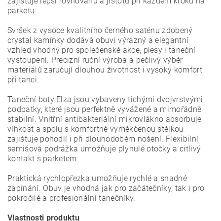
zajišťuje lepší rovnováhu a jistotu při každém kroku na
parketu.
Svršek z vysoce kvalitního černého saténu zdobený
crystal kamínky dodává obuvi výrazný a elegantní
vzhled vhodný pro společenské akce, plesy i taneční
vystoupení. Precizní ruční výroba a pečlivý výběr
materiálů zaručují dlouhou životnost i vysoký komfort
při tanci.
Taneční boty Elza jsou vybaveny tichými dvojvrstvými
podpatky, které jsou perfektně vyvážené a mimořádně
stabilní. Vnitřní antibakteriální mikrovlákno absorbuje
vlhkost a spolu s komfortně vyměkčenou stélkou
zajišťuje pohodlí i při dlouhodobém nošení. Flexibilní
semišová podrážka umožňuje plynulé otočky a citlivý
kontakt s parketem.
Praktická rychlopřezka umožňuje rychlé a snadné
zapínání. Obuv je vhodná jak pro začátečníky, tak i pro
pokročilé a profesionální tanečníky.
Vlastnosti produktu