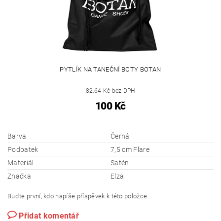
PYTLÍK NA TANEČNÍ BOTY BOTAN
82,64 Kč bez DPH
100 Kč
Barva
Černá
Podpatek
7,5 cm Flare
Materiál
Satén
Značka
Elza
Buďte první, kdo napíše příspěvek k této položce.
Přidat komentář