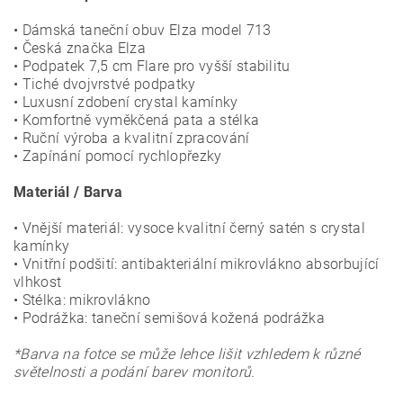
• Dámská taneční obuv Elza model 713
• Česká značka Elza
• Podpatek 7,5 cm Flare pro vyšší stabilitu
• Tiché dvojvrstvé podpatky
• Luxusní zdobení crystal kamínky
• Komfortně vyměkčená pata a stélka
• Ruční výroba a kvalitní zpracování
• Zapínání pomocí rychlopřezky
Materiál / Barva
• Vnější materiál: vysoce kvalitní černý satén s crystal
kamínky
• Vnitřní podšití: antibakteriální mikrovlákno absorbující
vlhkost
• Stélka: mikrovlákno
• Podrážka: taneční semišová kožená podrážka
*Barva na fotce se může lehce lišit vzhledem k různé
světelnosti a podání barev monitorů.