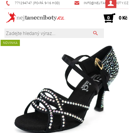
771294747 (PO-PÁ 9-16 HOD)
INFO@NEJTANECNIBOTY.CZ
0
0 Kč
NOVINKA