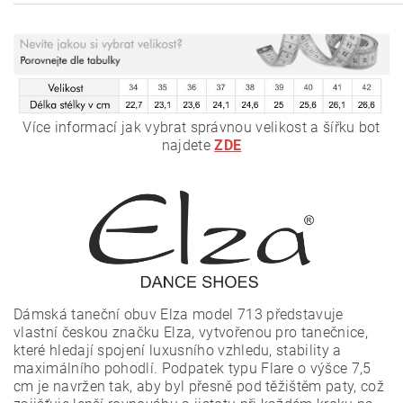
Více informací jak vybrat správnou velikost a šířku bot
najdete
ZDE
Dámská taneční obuv Elza model 713 představuje
vlastní českou značku Elza, vytvořenou pro tanečnice,
které hledají spojení luxusního vzhledu, stability a
maximálního pohodlí. Podpatek typu Flare o výšce 7,5
cm je navržen tak, aby byl přesně pod těžištěm paty, což