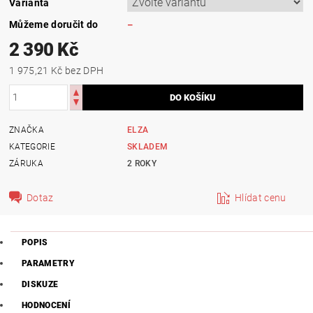
Varianta
Můžeme doručit do
–
2 390 Kč
1 975,21 Kč bez DPH
ZNAČKA
ELZA
KATEGORIE
SKLADEM
ZÁRUKA
2 ROKY
Dotaz
Hlídat cenu
POPIS
PARAMETRY
DISKUZE
HODNOCENÍ