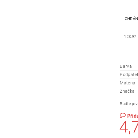
CHRÁN
123,97 
Barva
Podpate
Materiál
Značka
Buďte prvn
Přid
4,