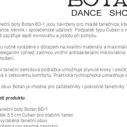
aneční boty Botan BD-1 jsou navrženy pro mladé tanečnice, kte
ance, trénink i společenské události. Podpatek typu Cuban o 
ž zajišťuje lepší rovnováhu a jistotu při pohybu.
ou ručně vyráběné s důrazem na kvalitní materiály a maximáln
elegantní vzhled, zatímco vnitřní antibakteriální mikrovlákn
 nošení.
lní taneční semišová podrážka umožňuje plynulé kroky i otočk
ívá k celkovému komfortu. Praktická rychlopřezka usnadňuje 
 obuv Botan je vhodná pro začátečníky i pokročilé tanečníky.
sti produktu
 taneční boty Botan BD-1
tek 3,5 cm Cuban pro stabilní tanec
 vyráběná taneční obuv
opřezka pro snadné zapínání