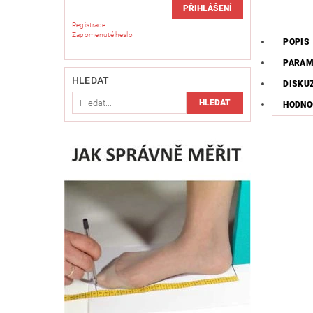
Registrace
Zapomenuté heslo
POPIS
PARAM
HLEDAT
DISKU
HODNOC