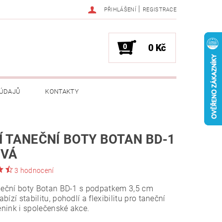
|
PŘIHLÁŠENÍ
REGISTRACE
0
0 Kč
 ÚDAJŮ
KONTAKTY
Í TANEČNÍ BOTY BOTAN BD-1
OVÁ
3 hodnocení
neční boty Botan BD-1 s podpatkem 3,5 cm
bízí stabilitu, pohodlí a flexibilitu pro taneční
rénink i společenské akce.