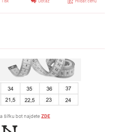
Tisk
Dotaz
Hlídat cenu
 a šířku bot najdete
ZDE