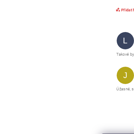
Přidat
L
Takové byc
J
Úžasné, s