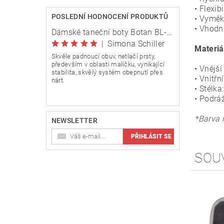
• Flexib
POSLEDNÍ HODNOCENÍ PRODUKTŮ
• Vyměk
• Vhodn
Dámské taneční boty Botan BL-8 stříbrná 6,5 cm Flare
|
Simona Schiller
Materiá
Skvěle padnoucí obuv, netlačí prsty,
především v oblasti malíčku, vynikající
• Vnější
stabilita, skvělý systém obepnutí přes
• Vnitřn
nárt.
• Stélka
• Podrá
*Barva 
NEWSLETTER
SOU