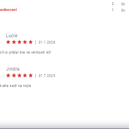
2
0x
 hodnocení
1
0x
Lucie
|
31.1.2026
h si přála! Ale ve velikosti 43!
Jindra
|
31.7.2025
kvěle sedí na noze