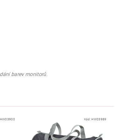
odání barev monitorů.
HW03900
Kód:
HW03989