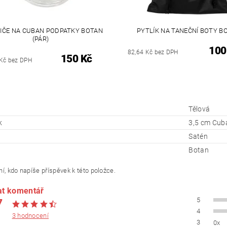
IČE NA CUBAN PODPATKY BOTAN
PYTLÍK NA TANEČNÍ BOTY B
(PÁR)
100
82,64 Kč bez DPH
150 Kč
Kč bez DPH
Tělová
k
3,5 cm Cub
Satén
Botan
í, kdo napíše příspěvek k této položce.
at komentář
7
5
4
3 hodnocení
3
0x