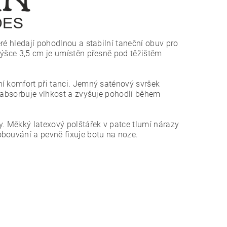
ré hledají pohodlnou a stabilní taneční obuv pro
výšce 3,5 cm je umístěn přesně pod těžištěm
í komfort při tanci. Jemný saténový svršek
o absorbuje vlhkost a zvyšuje pohodlí během
y. Měkký latexový polštářek v patce tlumí nárazy
obouvání a pevně fixuje botu na noze.