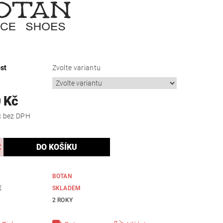
st
Zvolte variantu
 Kč
983,47 Kč bez DPH
BOTAN
E
SKLADEM
2 ROKY