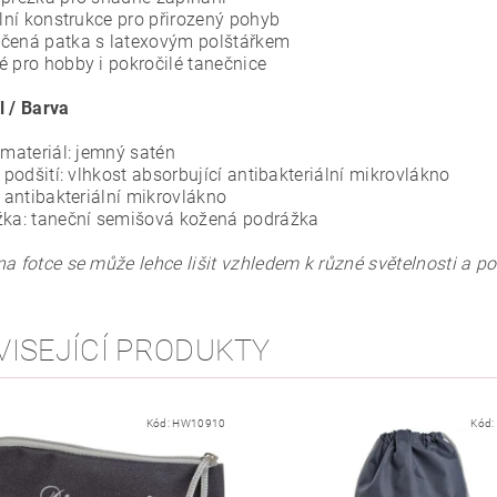
ilní konstrukce pro přirozený pohyb
čená patka s latexovým polštářkem
é pro hobby i pokročilé tanečnice
l / Barva
 materiál: jemný satén
í podšití: vlhkost absorbující antibakteriální mikrovlákno
: antibakteriální mikrovlákno
žka: taneční semišová kožená podrážka
na fotce se může lehce lišit vzhledem k různé světelnosti a p
VISEJÍCÍ PRODUKTY
Kód:
HW10910
Kód: