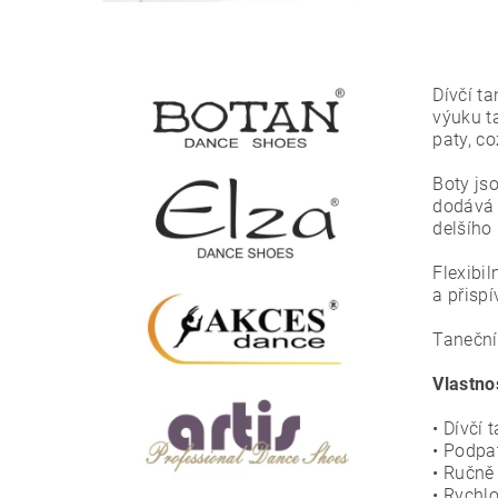
Dívčí t
výuku t
paty, co
Boty js
dodává 
delšího
Flexibi
a přisp
Taneční
Vlastno
• Dívčí
• Podpa
• Ručně
• Rychl