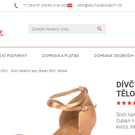
771294747 (PO-PÁ 9-16 HOD)
INFO@NEJTANECNIBOTY.CZ
DNÍ PODMÍNKY
DOPRAVA A PLATBA
OCHRANA OSOBNÍCH
ADEM
Dívčí taneční boty Botan BD-1 tělová
DÍVČ
TĚL
Dívčí ta
Cuban na
kurzy, t