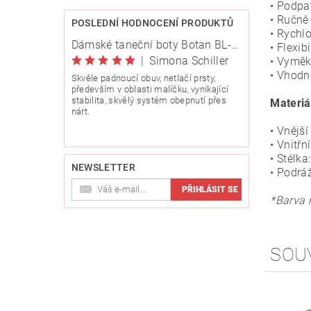
• Podpa
• Ručně
POSLEDNÍ HODNOCENÍ PRODUKTŮ
• Rychl
Dámské taneční boty Botan BL-8 stříbrná 6,5 cm Flare
• Flexib
|
Simona Schiller
• Vyměk
• Vhodn
Skvěle padnoucí obuv, netlačí prsty,
především v oblasti malíčku, vynikající
stabilita, skvělý systém obepnutí přes
Materiá
nárt.
• Vnější
• Vnitřn
• Stélka
NEWSLETTER
• Podrá
*Barva 
SOU