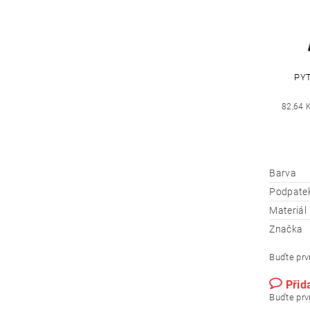
PYT
82,64 
Barva
Podpate
Materiál
Značka
Buďte prvn
Přid
Buďte prvn