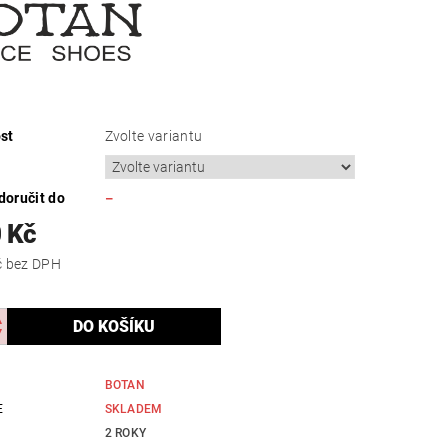
st
Zvolte variantu
oručit do
–
 Kč
983,47 Kč bez DPH
BOTAN
E
SKLADEM
2 ROKY