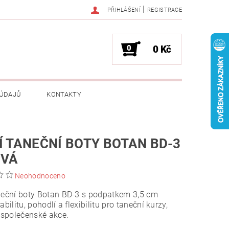
|
PŘIHLÁŠENÍ
REGISTRACE
0
0 Kč
 ÚDAJŮ
KONTAKTY
Í TANEČNÍ BOTY BOTAN BD-3
OVÁ
Neohodnoceno
neční boty Botan BD-3 s podpatkem 3,5 cm
abilitu, pohodlí a flexibilitu pro taneční kurzy,
i společenské akce.