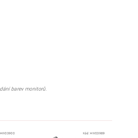
odání barev monitorů.
HW03900
Kód:
HW03989