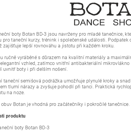
aneční boty Botan BD-3 jsou navrženy pro mladé tanečnice, kte
 pro taneční kurzy, trénink i společenské události. Podpatek
ž zajišťuje lepší rovnováhu a jistotu při každém kroku.
ou ručně vyráběné s důrazem na kvalitní materiály a maximáln
elegantní vzhled, zatímco vnitřní antibakteriální mikrovlákn
í uvnitř boty i při delším nošení.
lní taneční semišová podrážka umožňuje plynulé kroky a sna
kem tlumí nárazy a zvyšuje pohodlí při tanci. Praktická rych
otu na noze.
 obuv Botan je vhodná pro začátečníky i pokročilé tanečnice.
sti produktu
 taneční boty Botan BD-3