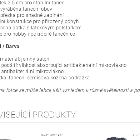
tek 3,5 cm pro stabilní tanec
 vyráběná taneční obuv
opřezka pro snadné zapínání
ilní konstrukce pro přirozený pohyb
čená patka s latexovým polštářkem
é pro hobby i pokročilé tanečnice
l / Barva
 materiál: jemný satén
í podšití: vlhkost absorbující antibakteriální mikrovlákno
: antibakteriální mikrovlákno
žka: taneční semišová kožená podrážka
na fotce se může lehce lišit vzhledem k různé světelnosti a p
VISEJÍCÍ PRODUKTY
Kód:
HW10910
Kód: