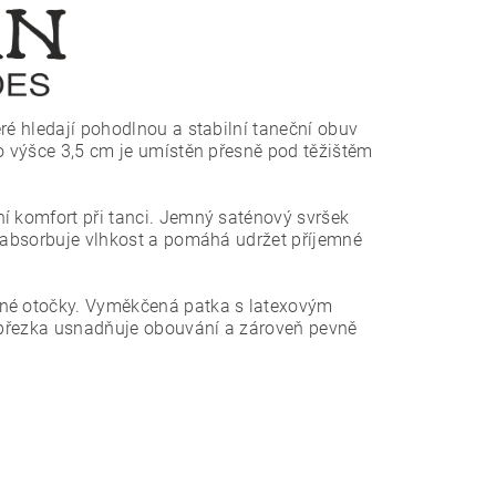
ré hledají pohodlnou a stabilní taneční obuv
 o výšce 3,5 cm je umístěn přesně pod těžištěm
í komfort při tanci. Jemný saténový svršek
o absorbuje vlhkost a pomáhá udržet příjemné
dné otočky. Vyměkčená patka s latexovým
lopřezka usnadňuje obouvání a zároveň pevně