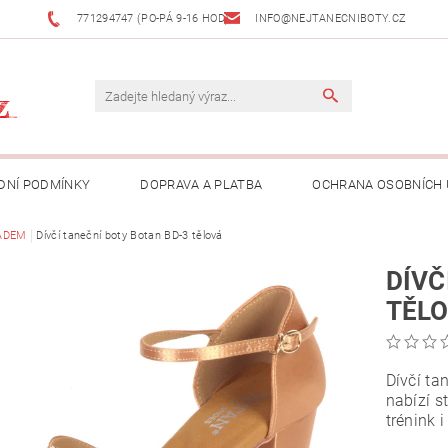
771294747 (PO-PÁ 9-16 HOD)
INFO@NEJTANECNIBOTY.CZ
DNÍ PODMÍNKY
DOPRAVA A PLATBA
OCHRANA OSOBNÍCH
ADEM
Dívčí taneční boty Botan BD-3 tělová
DÍVČ
TĚL
Dívčí ta
nabízí st
trénink 