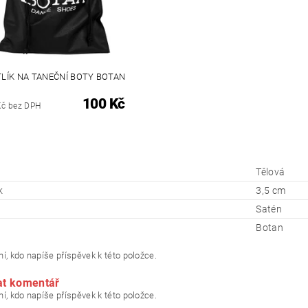
LÍK NA TANEČNÍ BOTY BOTAN
100 Kč
Kč bez DPH
Tělová
k
3,5 cm
Satén
Botan
í, kdo napíše příspěvek k této položce.
at komentář
í, kdo napíše příspěvek k této položce.