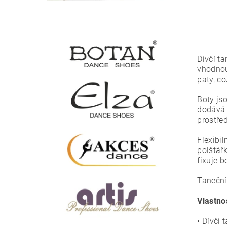
Dívčí t
vhodnou
paty, co
Boty js
dodává 
prostřed
Flexibi
polštář
fixuje b
Taneční
Vlastno
• Dívčí